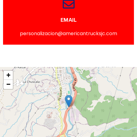
EMAIL
personalizacion@americantrucksjc.com
+
−